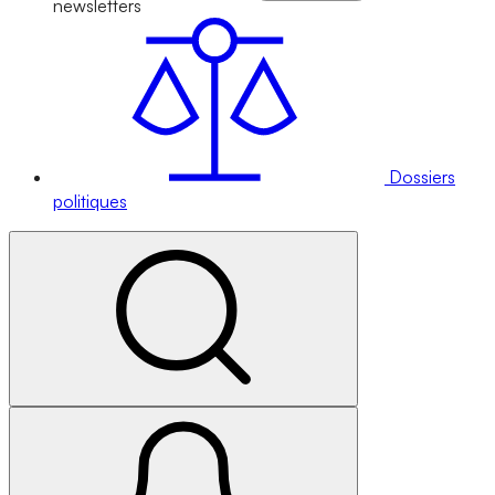
newsletters
Dossiers
politiques