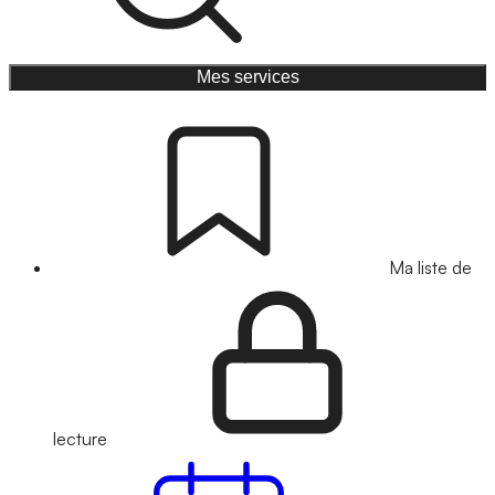
Mes services
Ma liste de
lecture