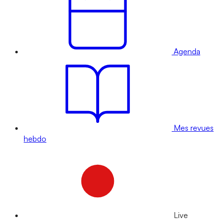
Agenda
Mes revues
hebdo
Live