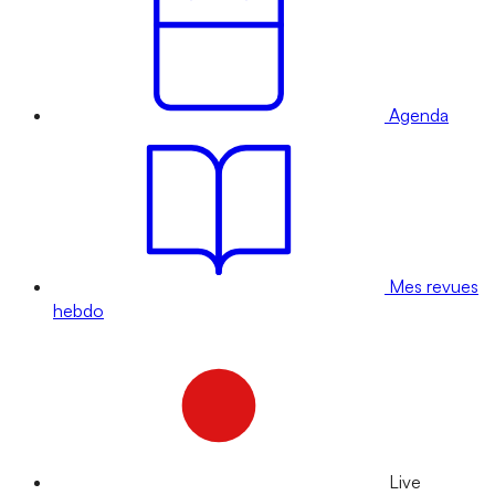
Agenda
Mes revues
hebdo
Live