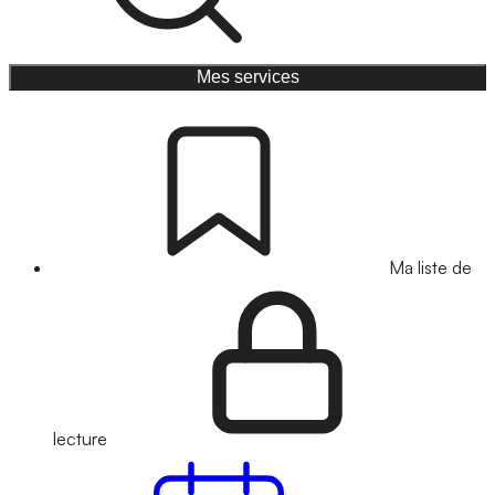
Mes services
Ma liste de
lecture