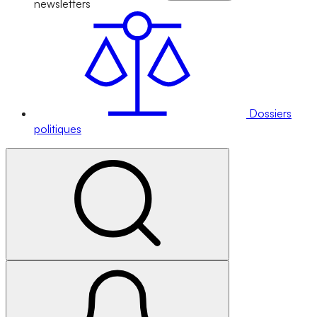
newsletters
Dossiers
politiques