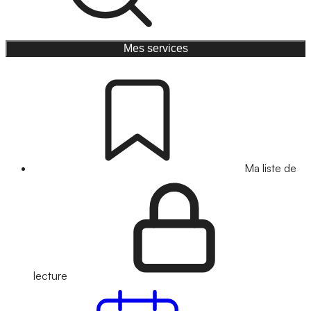
Mes services
Ma liste de
lecture