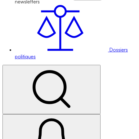
newsletters
Dossiers
politiques