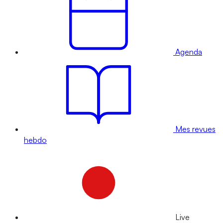
Agenda
Mes revues
hebdo
Live