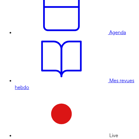
Agenda
Mes revues
hebdo
Live