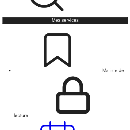
Mes services
Ma liste de
lecture