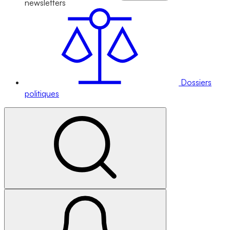
newsletters
Dossiers
politiques