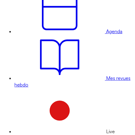
Agenda
Mes revues
hebdo
Live