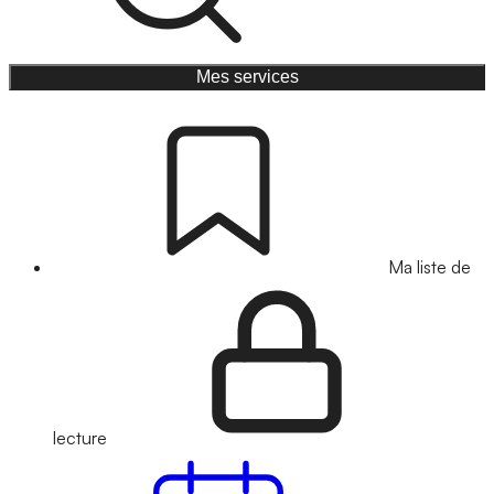
Mes services
Ma liste de
lecture