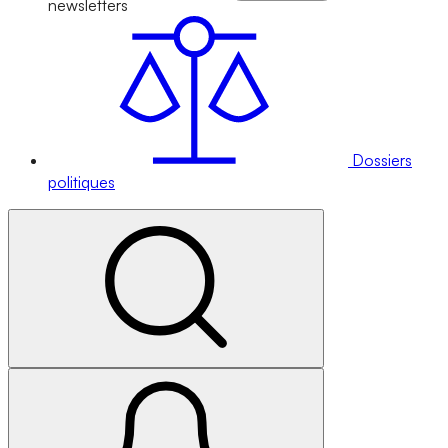
newsletters
Dossiers
politiques