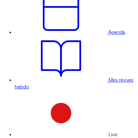
Agenda
Mes revues
hebdo
Live