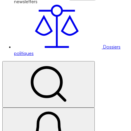
newsletters
Dossiers
politiques