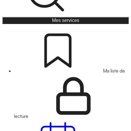
Mes services
Ma liste de
lecture