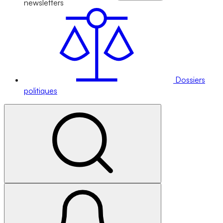
newsletters
Dossiers
politiques