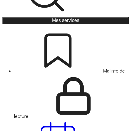
Mes services
Ma liste de
lecture