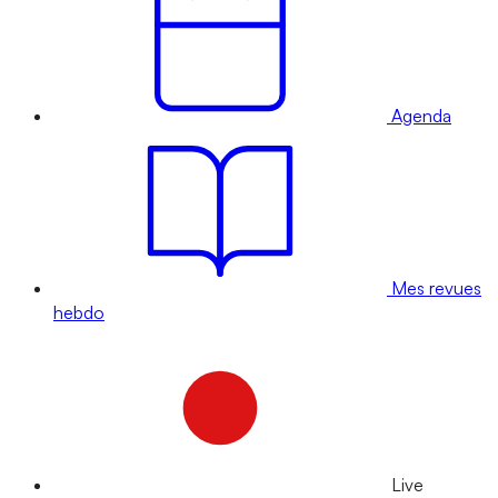
Agenda
Mes revues
hebdo
Live