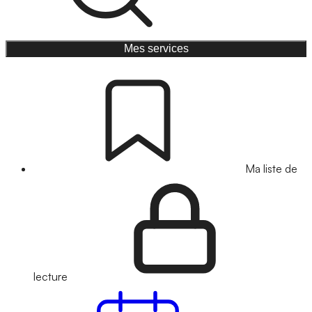
Mes services
Ma liste de
lecture