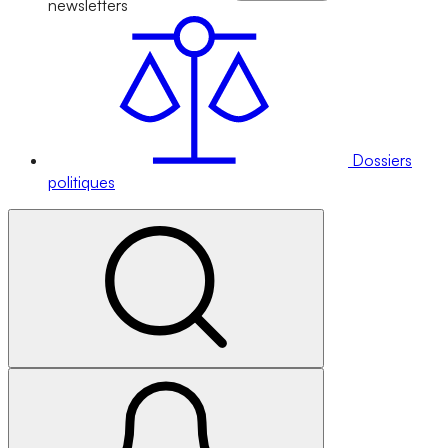
newsletters
Dossiers
politiques