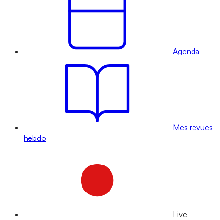
Agenda
Mes revues
hebdo
Live