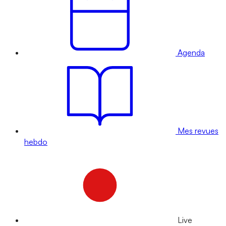
Agenda
Mes revues
hebdo
Live