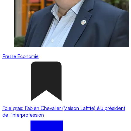
Presse
Economie
Foie gras: Fabien Chevalier (Maison Lafitte) élu président
de l’interprofession