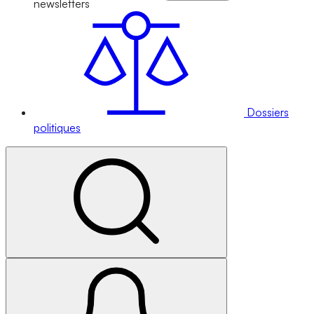
newsletters
Dossiers
politiques