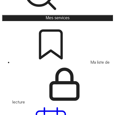
Mes services
Ma liste de
lecture