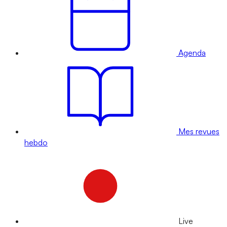
Agenda
Mes revues
hebdo
Live