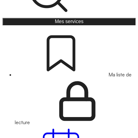
Mes services
Ma liste de
lecture