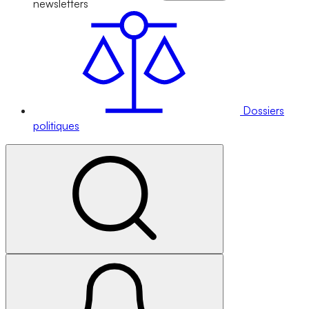
newsletters
Dossiers
politiques