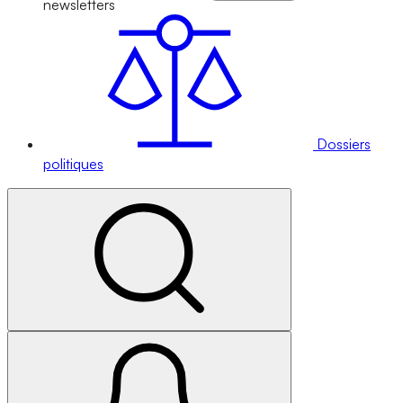
newsletters
Dossiers
politiques