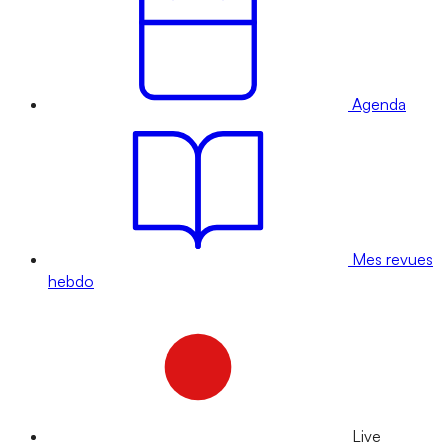
Agenda
Mes revues
hebdo
Live