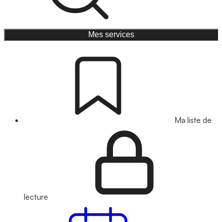
Mes services
Ma liste de
lecture