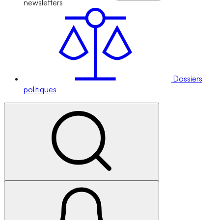
newsletters
Dossiers
politiques