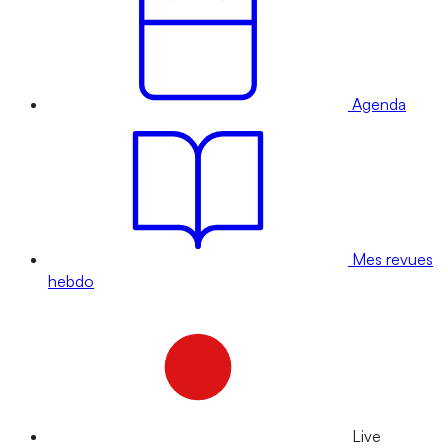
Agenda
Mes revues
hebdo
Live