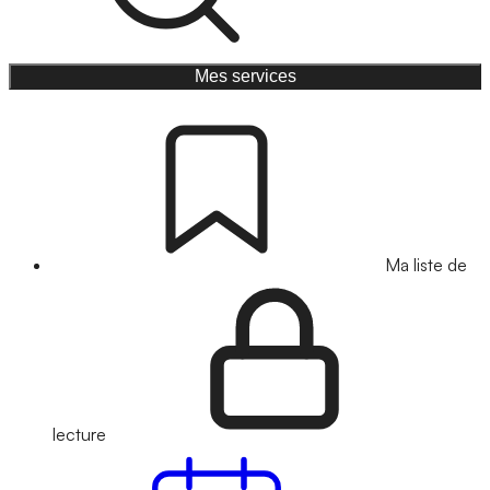
Mes services
Ma liste de
lecture