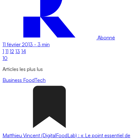
Abonné
11 février 2013
-
3 min
1
11
12
13
14
10
Articles les plus lus
Business
FoodTech
Matthieu Vincent (DigitalFoodLab) : « Le point essentiel de