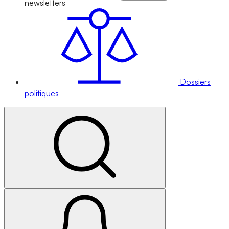
newsletters
Dossiers
politiques