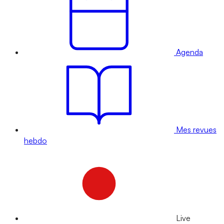
Agenda
Mes revues
hebdo
Live