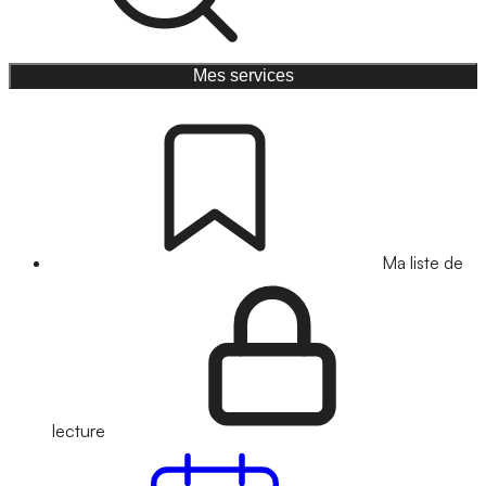
Mes services
Ma liste de
lecture