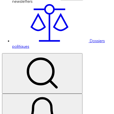
newsletters
Dossiers
politiques