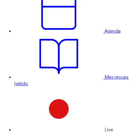
Agenda
Mes revues
hebdo
Live