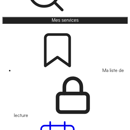
Mes services
Ma liste de
lecture