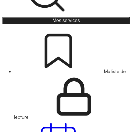
Mes services
Ma liste de
lecture