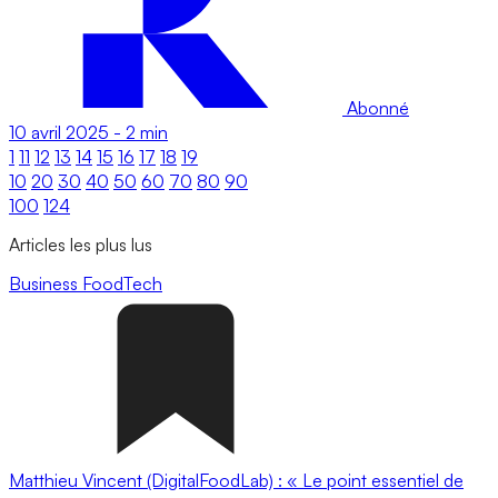
Abonné
10 avril 2025
-
2 min
1
11
12
13
14
15
16
17
18
19
10
20
30
40
50
60
70
80
90
100
124
Articles les plus lus
Business
FoodTech
Matthieu Vincent (DigitalFoodLab) : « Le point essentiel de