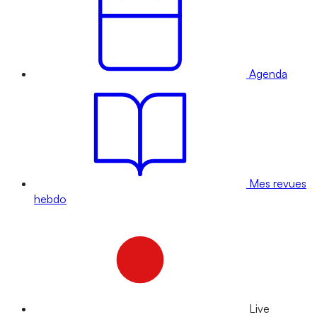
Agenda
Mes revues
hebdo
Live