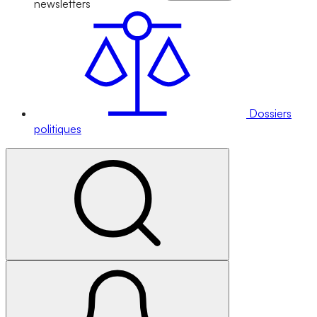
newsletters
Dossiers
politiques