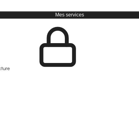
Mes services
cture