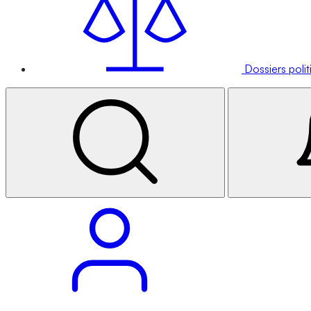
Dossiers poli