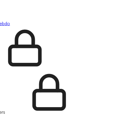
hebdo
ers