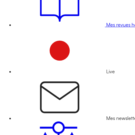
Mes revues 
Live
Mes newslett