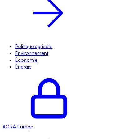
Politique agricole
Environnement
Économie
Énergie
AGRA
Europe