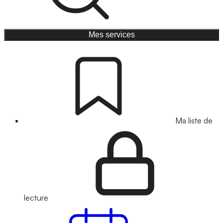
Mes services
Ma liste de
lecture