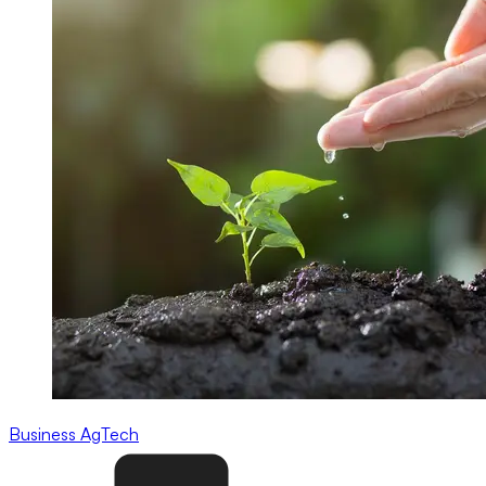
Business
AgTech