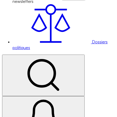
newsletters
Dossiers
politiques