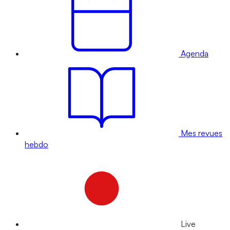
Agenda
Mes revues
hebdo
Live