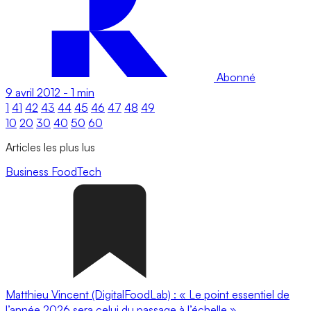
Abonné
9 avril 2012
-
1 min
1
41
42
43
44
45
46
47
48
49
10
20
30
40
50
60
Articles les plus lus
Business
FoodTech
Matthieu Vincent (DigitalFoodLab) : « Le point essentiel de
l’année 2026 sera celui du passage à l’échelle ».