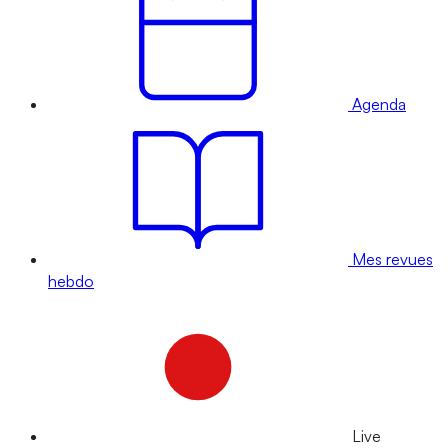
Agenda
Mes revues
hebdo
Live