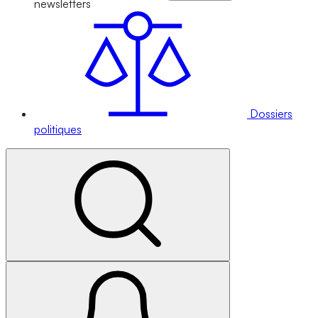
newsletters
Dossiers
politiques