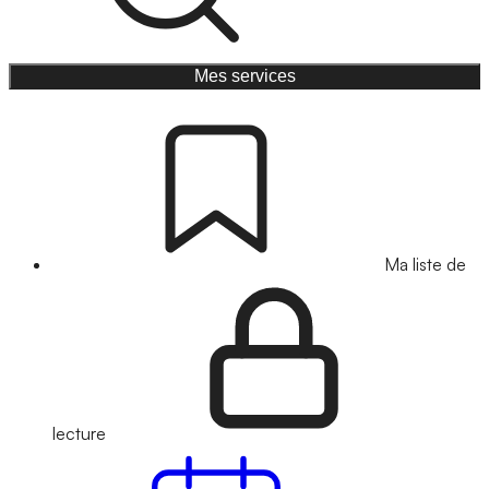
Mes services
Ma liste de
lecture