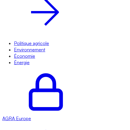
Politique agricole
Environnement
Économie
Énergie
AGRA
Europe