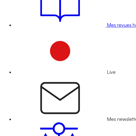
Mes revues 
Live
Mes newslett