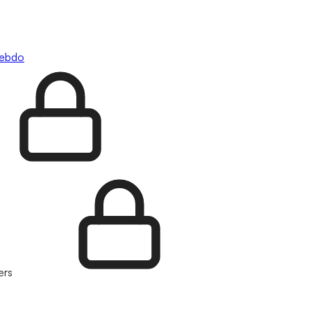
hebdo
ers