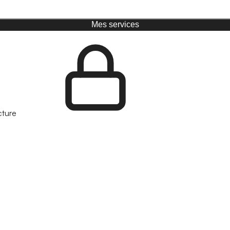
Mes services
cture