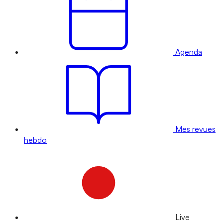
Agenda
Mes revues
hebdo
Live