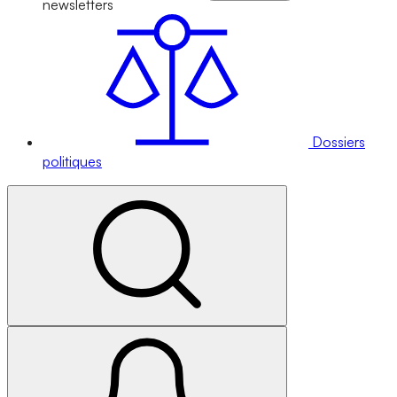
newsletters
Dossiers
politiques