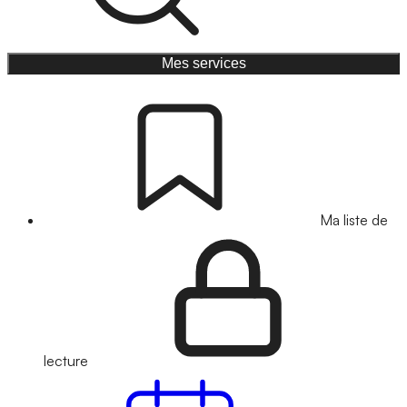
Mes services
Ma liste de
lecture