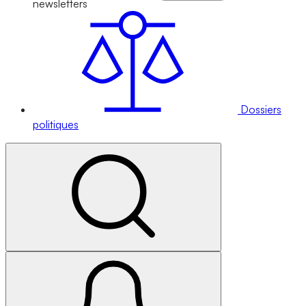
newsletters
Dossiers
politiques