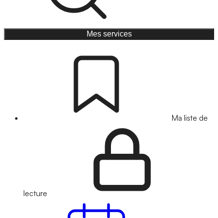
Mes services
Ma liste de
lecture