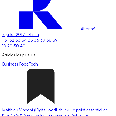
Abonné
7 juillet 2017
-
4 min
1
31
32
33
34
35
36
37
38
39
10
20
30
40
Articles les plus lus
Business
FoodTech
Matthieu Vincent (DigitalFoodLab) : « Le point essentiel de
l’année 2026 sera celui du passage à l’échelle ».