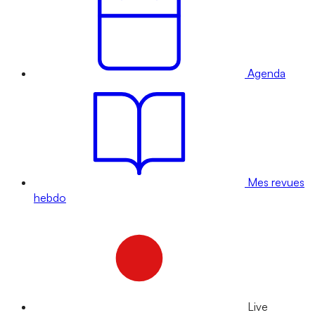
Agenda
Mes revues
hebdo
Live