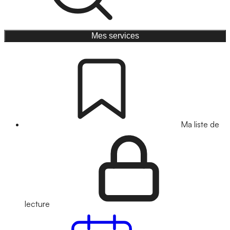
Mes services
Ma liste de
lecture