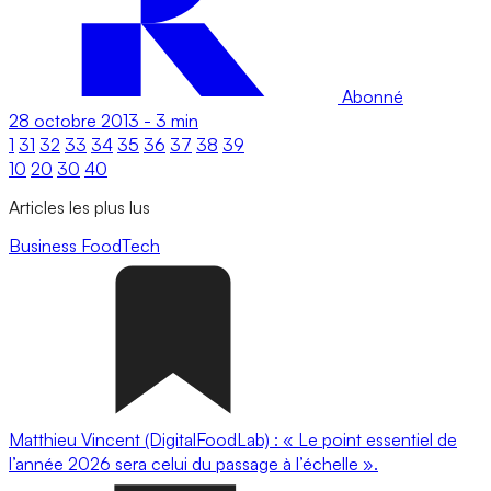
Abonné
28 octobre 2013
-
3 min
1
31
32
33
34
35
36
37
38
39
10
20
30
40
Articles les plus lus
Business
FoodTech
Matthieu Vincent (DigitalFoodLab) : « Le point essentiel de
l’année 2026 sera celui du passage à l’échelle ».