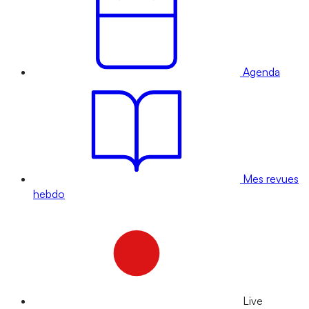
Agenda
Mes revues
hebdo
Live