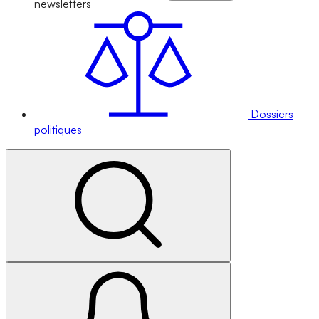
newsletters
Dossiers
politiques