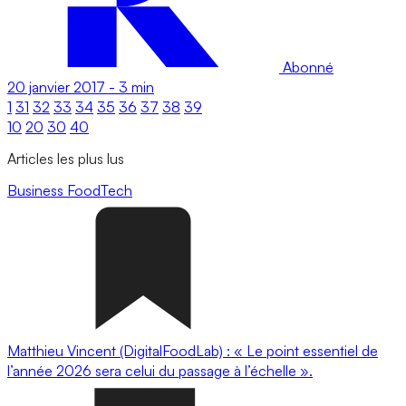
Abonné
20 janvier 2017
-
3 min
1
31
32
33
34
35
36
37
38
39
10
20
30
40
Articles les plus lus
Business
FoodTech
Matthieu Vincent (DigitalFoodLab) : « Le point essentiel de
l’année 2026 sera celui du passage à l’échelle ».