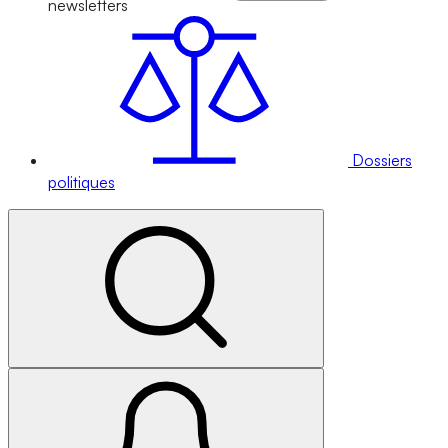
newsletters
Dossiers
politiques