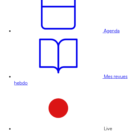
Agenda
Mes revues
hebdo
Live