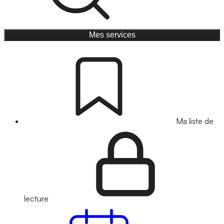
Mes services
Ma liste de
lecture