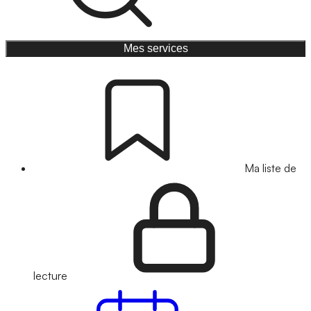
Mes services
Ma liste de
lecture