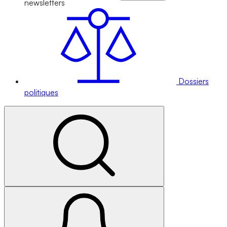
newsletters
Dossiers
politiques