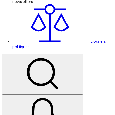
newsletters
Dossiers
politiques