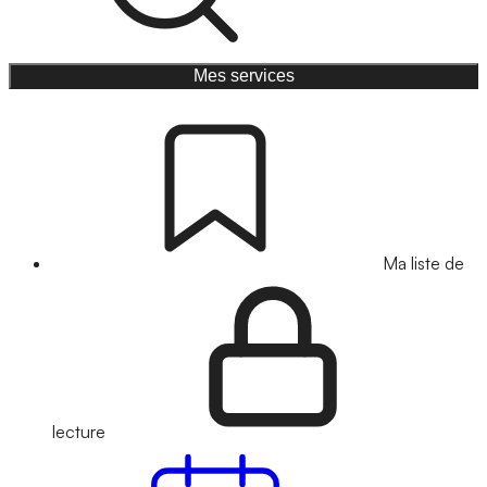
Mes services
Ma liste de
lecture