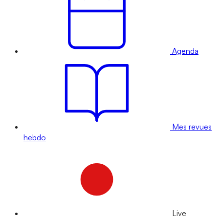
Agenda
Mes revues
hebdo
Live