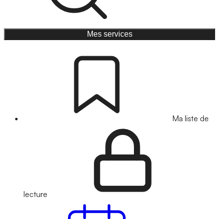
Mes services
Ma liste de
lecture