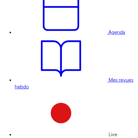
Agenda
Mes revues
hebdo
Live