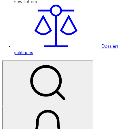
newsletters
Dossiers
politiques