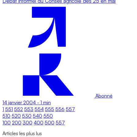
Débat informel du Conseil agricole des 25 en mai
Abonné
14 janvier 2004
-
1 min
1
551
552
553
554
555
556
557
510
520
530
540
550
100
200
300
400
500
557
Articles les plus lus