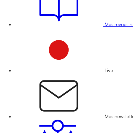
Mes revues 
Live
Mes newslett