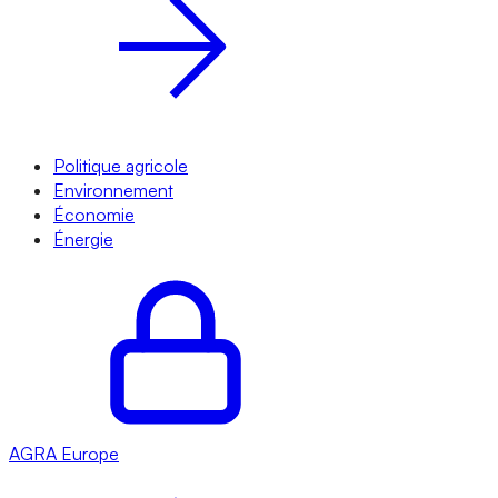
Politique agricole
Environnement
Économie
Énergie
AGRA
Europe