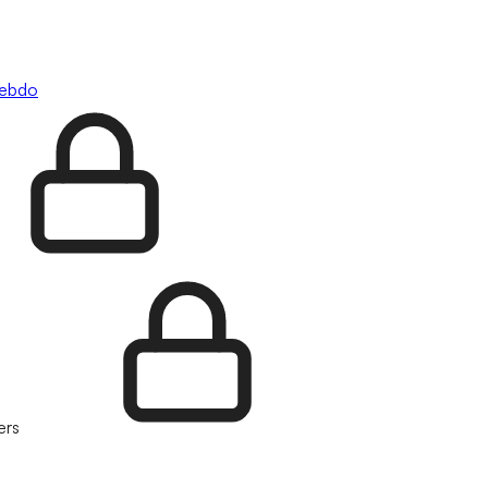
hebdo
ers