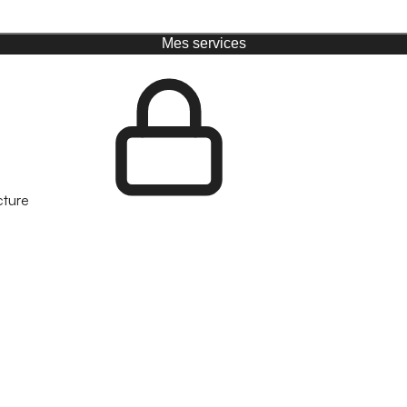
Mes services
cture