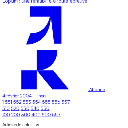
L’opium : une rentabilité à toute épreuve
Abonné
4 février 2004
-
1 min
1
551
552
553
554
555
556
557
510
520
530
540
550
100
200
300
400
500
557
Articles les plus lus