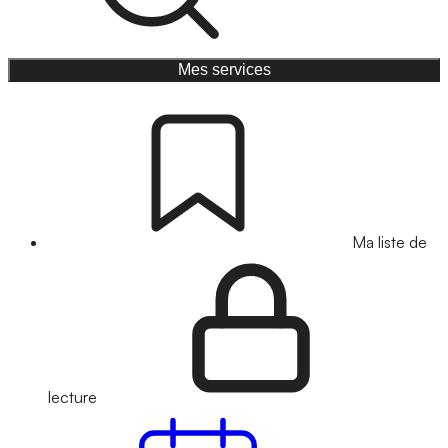
Mes services
Ma liste de
lecture