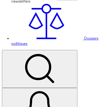
newsletters
Dossiers
politiques