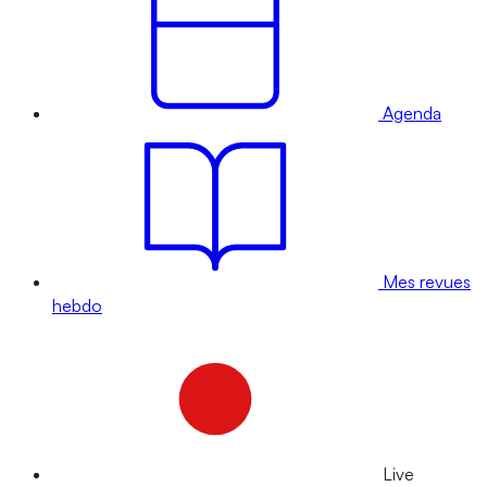
Agenda
Mes revues
hebdo
Live