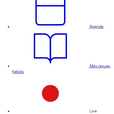
Agenda
Mes revues
hebdo
Live