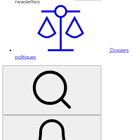
newsletters
Dossiers
politiques