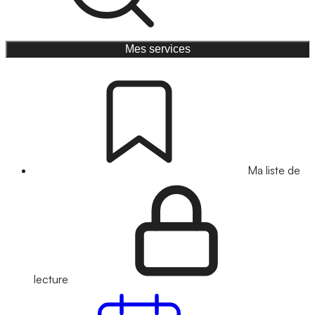
Mes services
Ma liste de
lecture