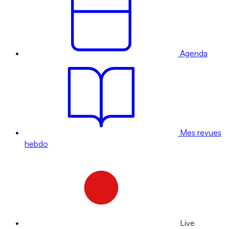
Agenda
Mes revues
hebdo
Live