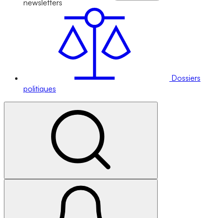
newsletters
Dossiers
politiques