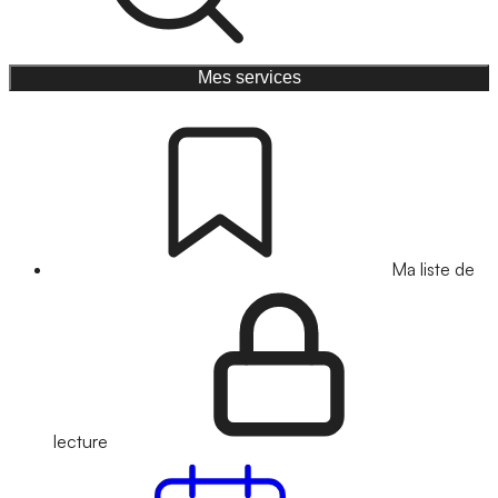
Mes services
Ma liste de
lecture