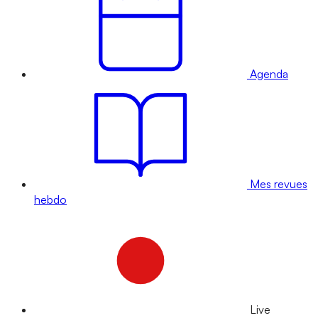
Agenda
Mes revues
hebdo
Live