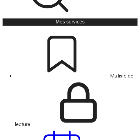
Mes services
Ma liste de
lecture