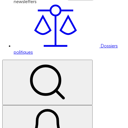
newsletters
Dossiers
politiques