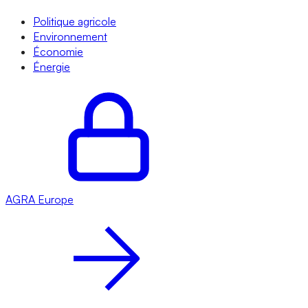
Politique agricole
Environnement
Économie
Énergie
AGRA
Europe