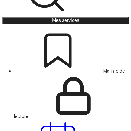
Mes services
Ma liste de
lecture