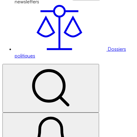
newsletters
Dossiers
politiques