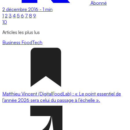
Abonné
2 décembre 2016
-
1 min
1
2
3
4
5
6
7
8
9
10
Articles les plus lus
Business
FoodTech
Matthieu Vincent (DigitalFoodLab) : « Le point essentiel de
l’année 2026 sera celui du passage à l’échelle ».