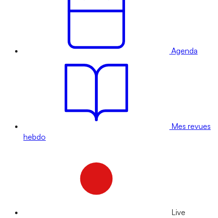
Agenda
Mes revues
hebdo
Live