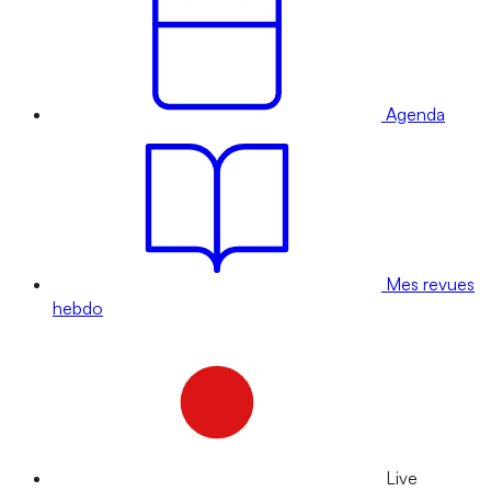
Agenda
Mes revues
hebdo
Live