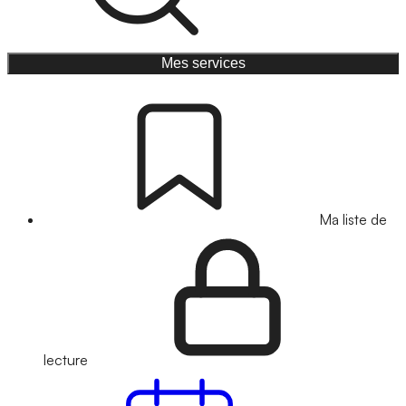
Mes services
Ma liste de
lecture