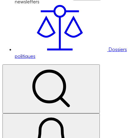
newsletters
Dossiers
politiques