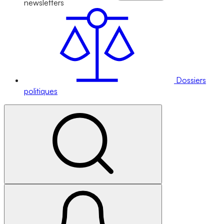
newsletters
Dossiers
politiques