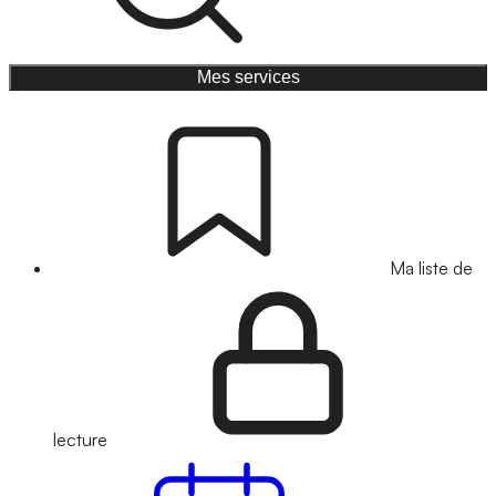
Mes services
Ma liste de
lecture