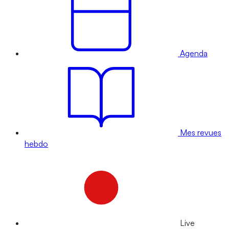
Agenda
Mes revues
hebdo
Live