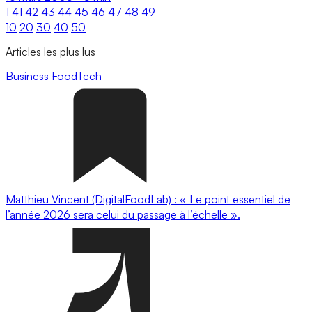
1
41
42
43
44
45
46
47
48
49
10
20
30
40
50
Articles les plus lus
Business
FoodTech
Matthieu Vincent (DigitalFoodLab) : « Le point essentiel de
l’année 2026 sera celui du passage à l’échelle ».