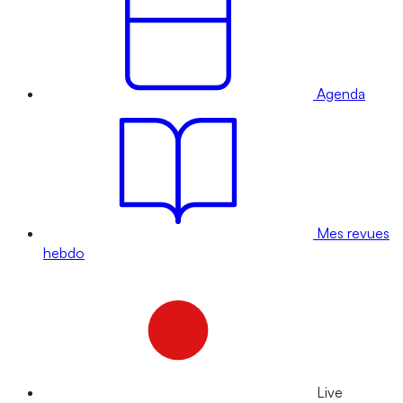
Agenda
Mes revues
hebdo
Live