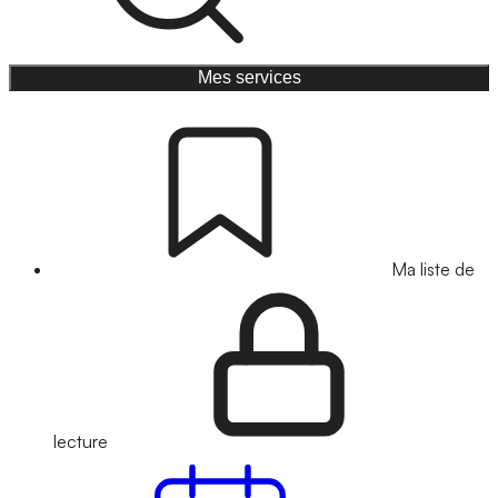
Mes services
Ma liste de
lecture