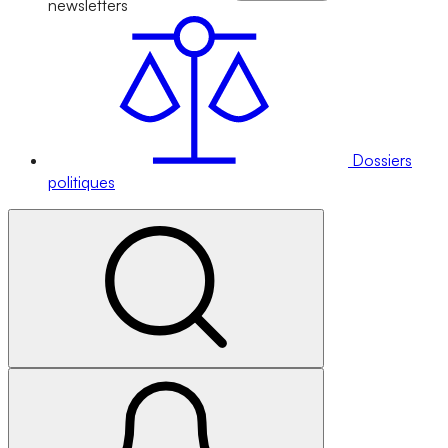
newsletters
Dossiers
politiques