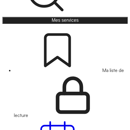
Mes services
Ma liste de
lecture