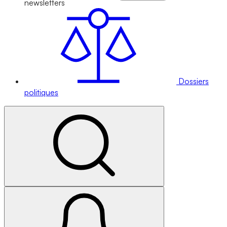
newsletters
Dossiers
politiques