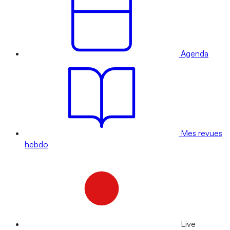
Agenda
Mes revues
hebdo
Live