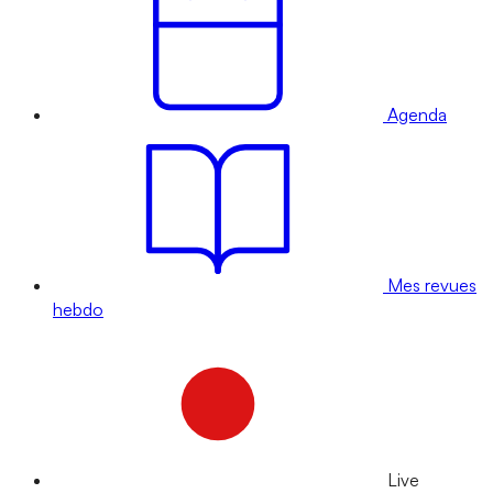
Agenda
Mes revues
hebdo
Live