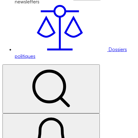
newsletters
Dossiers
politiques