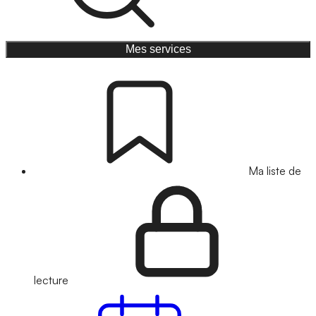
Mes services
Ma liste de
lecture