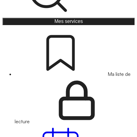
Mes services
Ma liste de
lecture