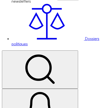
newsletters
Dossiers
politiques