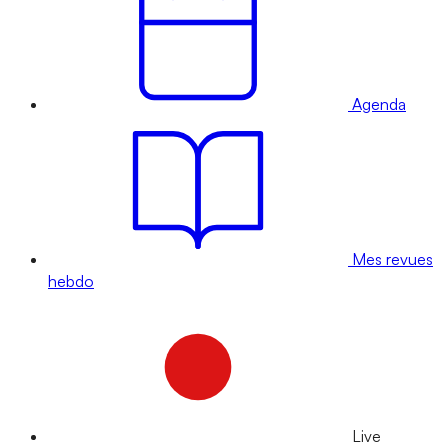
Agenda
Mes revues
hebdo
Live