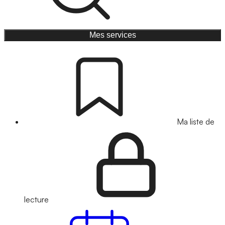
Mes services
Ma liste de
lecture