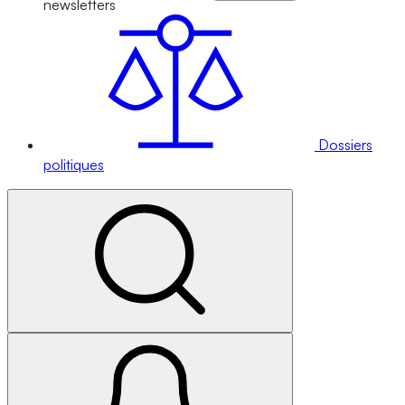
newsletters
Dossiers
politiques