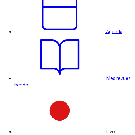
Agenda
Mes revues
hebdo
Live