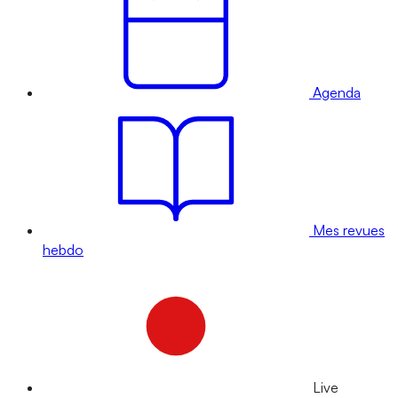
Agenda
Mes revues
hebdo
Live