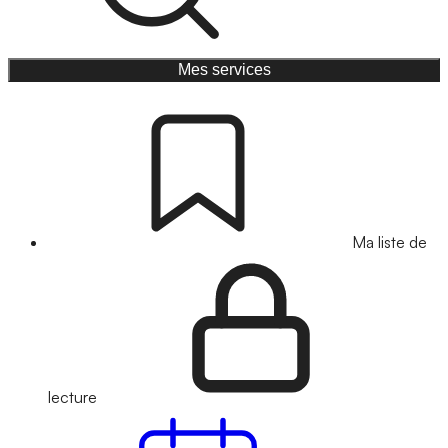
Mes services
Ma liste de
lecture