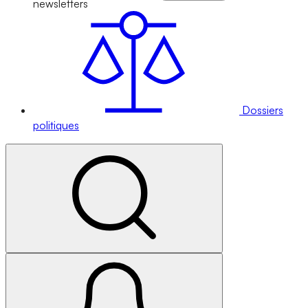
newsletters
Dossiers
politiques