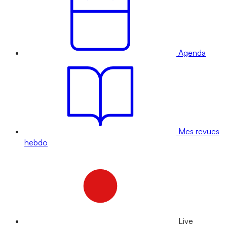
Agenda
Mes revues
hebdo
Live