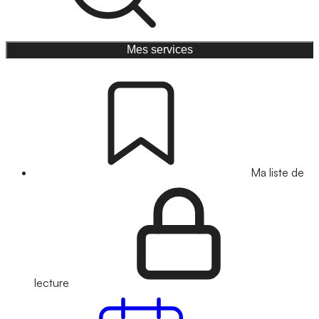
Mes services
Ma liste de
lecture