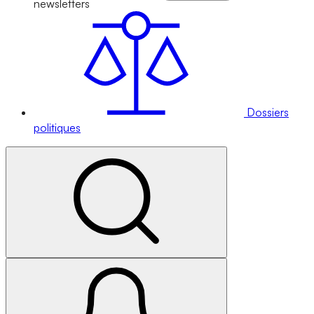
newsletters
Dossiers
politiques