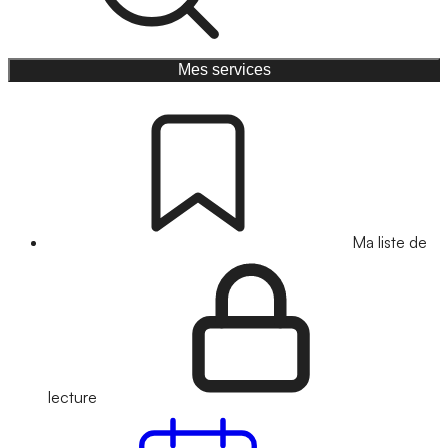
Mes services
Ma liste de
lecture