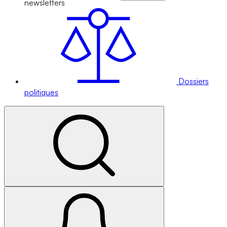
newsletters
Dossiers
politiques