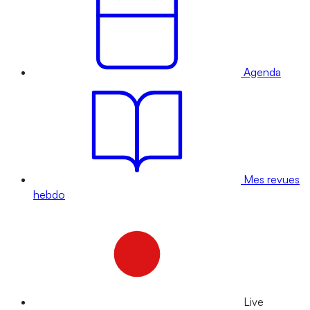
Agenda
Mes revues
hebdo
Live