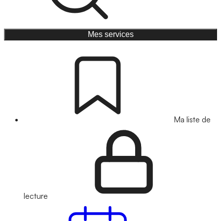
Mes services
Ma liste de
lecture