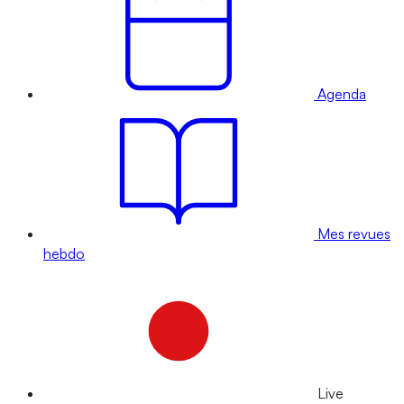
Agenda
Mes revues
hebdo
Live