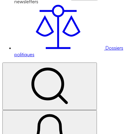
newsletters
Dossiers
politiques