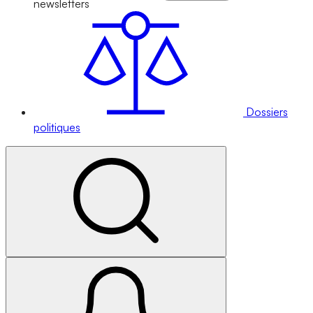
newsletters
Dossiers
politiques