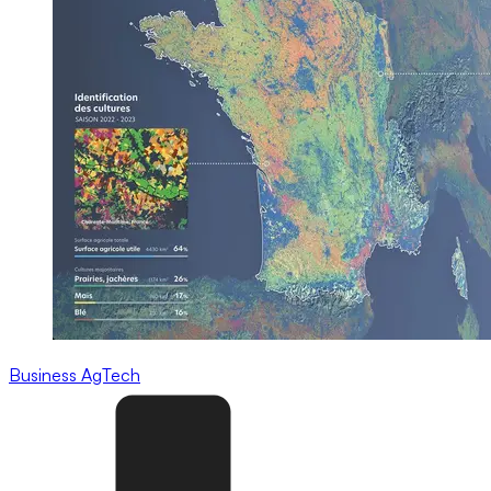
Business
AgTech