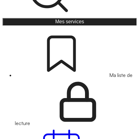
Mes services
Ma liste de
lecture