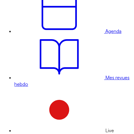
Agenda
Mes revues
hebdo
Live