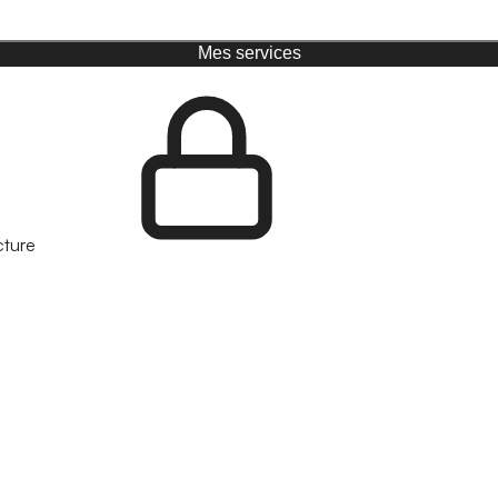
Mes services
cture