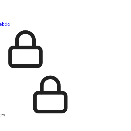
hebdo
ers