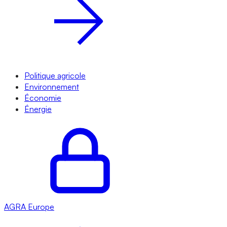
Politique agricole
Environnement
Économie
Énergie
AGRA
Europe