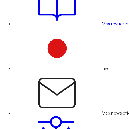
Mes revues 
Live
Mes newslett