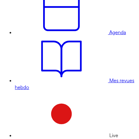
Agenda
Mes revues
hebdo
Live