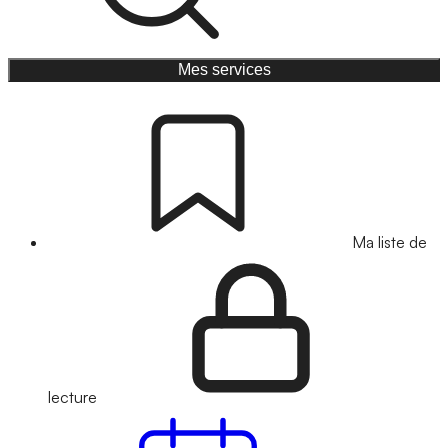
Mes services
Ma liste de
lecture