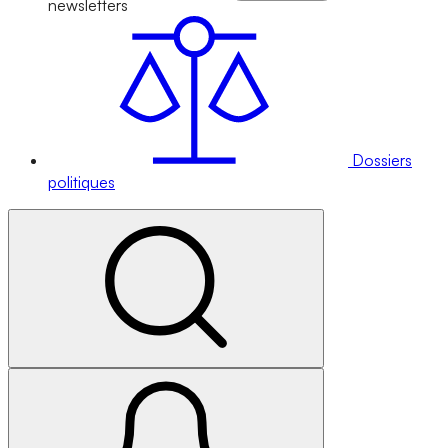
newsletters
Dossiers
politiques