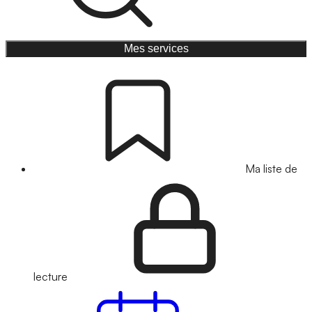
Mes services
Ma liste de
lecture