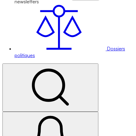
newsletters
Dossiers
politiques