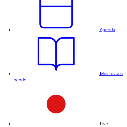
Agenda
Mes revues
hebdo
Live