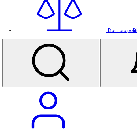
Dossiers poli