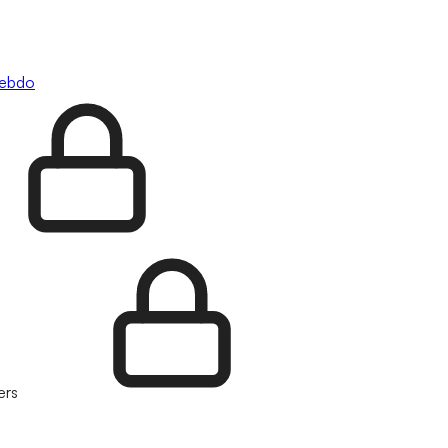
hebdo
ers