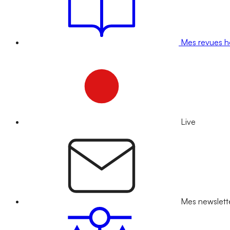
Mes revues 
Live
Mes newslett