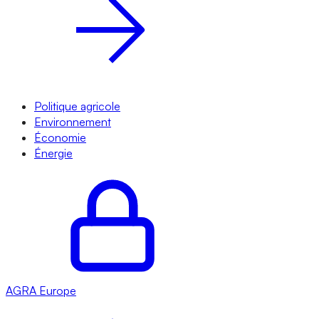
Politique agricole
Environnement
Économie
Énergie
AGRA
Europe