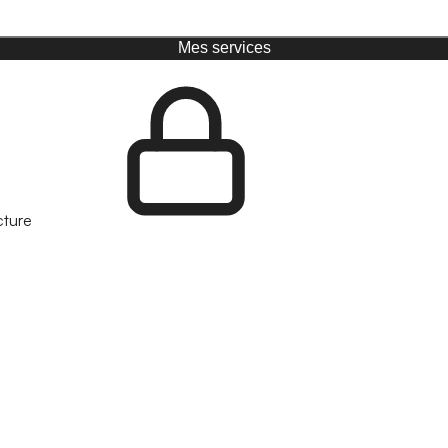
Mes services
cture