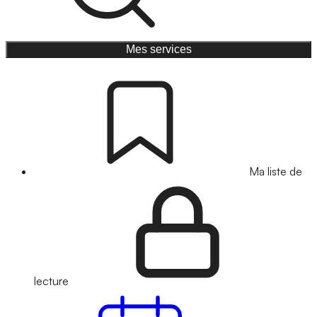
Mes services
Ma liste de
lecture