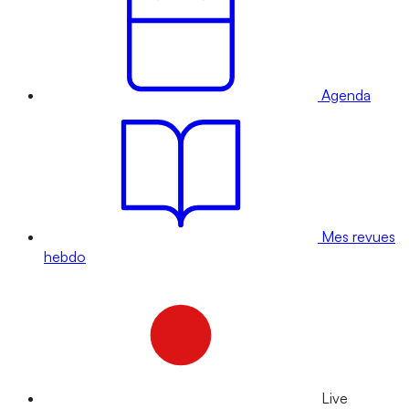
Agenda
Mes revues
hebdo
Live