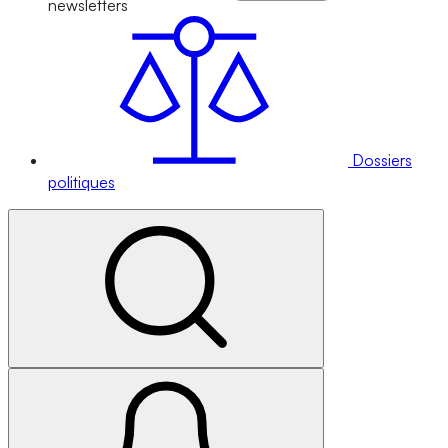
newsletters
Dossiers
politiques