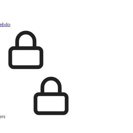
hebdo
ers