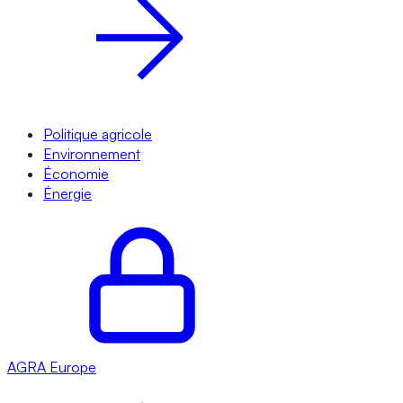
Politique agricole
Environnement
Économie
Énergie
AGRA
Europe