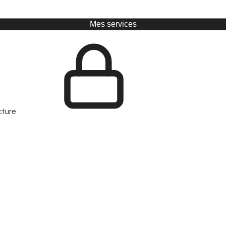
Mes services
cture