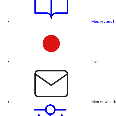
Mes revues 
Live
Mes newslett